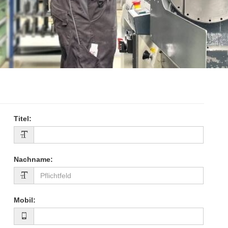
Maschinenbediener (m/w/d)
Titel
:
Nachname
:
Mobil
: